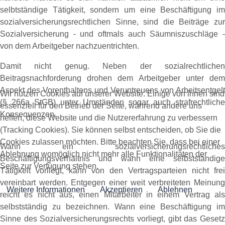
selbtständige Tätigkeit, sondern um eine Beschäftigung im
sozialversicherungsrechtlichen Sinne, sind die Beiträge zur
Sozialversicherung - und oftmals auch Säumniszuschläge -
von dem Arbeitgeber nachzuentrichten.
Damit nicht genug. Neben der sozialrechtlichen
Beitragsnachforderung drohen dem Arbeitgeber unter dem
Aspekt des Vorenthaltens und Veruntreuens von Arbeitsentgelt
Wir nutzen Cookies auf unserer Website. Einige von ihnen sind
(§ 266a StGB) unter Umständen sogar auch strafrechtliche
essenziell für den Betrieb der Seite, während andere uns
Konsequenzen.
helfen, diese Website und die Nutzererfahrung zu verbessern
(Tracking Cookies). Sie können selbst entscheiden, ob Sie die
Cookies zulassen möchten. Bitte beachten Sie, dass bei einer
Wann ein sozialversicherungsrechtliches
Ablehnung womöglich nicht mehr alle Funktionalitäten der
Beschäftigungsverhältnis und wann eine selbstständige
Seite zur Verfügung stehen.
Tätigkeit vorliegt, kann von den Vertragsparteien nicht frei
vereinbart werden. Entgegen einer weit verbreiteten Meinung
Weitere Informationen
Akzeptieren
Ablehnen
reicht es nicht aus, einen Mitarbeiter in einem Vertrag als
selbstständig zu bezeichnen. Wann eine Beschäftigung im
Sinne des Sozialversicherungsrechts vorliegt, gibt das Gesetz