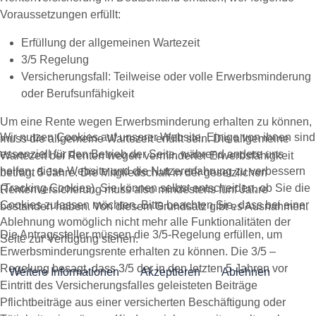
Voraussetzungen erfüllt:
Erfüllung der allgemeinen Wartezeit
3/5 Regelung
Versicherungsfall: Teilweise oder volle Erwerbsminderung
oder Berufsunfähigkeit
Um eine Rente wegen Erwerbsminderung erhalten zu können,
Wir nutzen Cookies auf unserer Website. Einige von ihnen sind
muss die allgemeine Wartezeit erfüllt sein. Die allgemeine
essenziell für den Betrieb der Seite, während andere uns
Wartezeit bei Renten wegen verminderter Erwerbsfähigkeit
helfen, diese Website und die Nutzererfahrung zu verbessern
beträgt 5 Jahre. Die Mitgliedschaft in der gesetzlichen
(Tracking Cookies). Sie können selbst entscheiden, ob Sie die
Rentenversicherung muss also mindestens fünf Jahre
Cookies zulassen möchten. Bitte beachten Sie, dass bei einer
bestanden haben. Von diesem Grundsatz gibt es Ausnahmen.
Ablehnung womöglich nicht mehr alle Funktionalitäten der
Die Antragssteller müssen die 3/5-Regelung erfüllen, um
Seite zur Verfügung stehen.
Erwerbsminderungsrente erhalten zu können. Die 3/5 –
Regelung besagt, dass 3/5 der in den letzten 5 Jahren vor
Weitere Informationen
Akzeptieren
Ablehnen
Eintritt des Versicherungsfalles geleisteten Beiträge
Pflichtbeiträge aus einer versicherten Beschäftigung oder