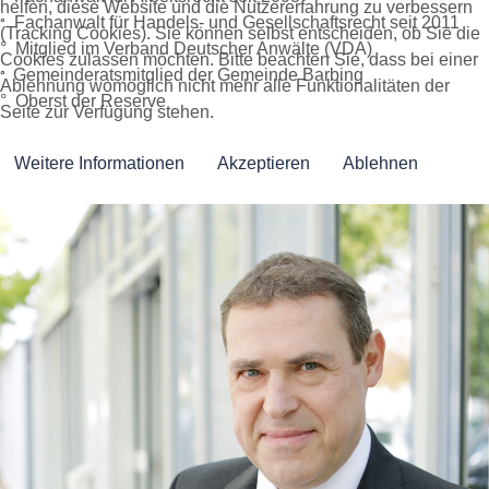
helfen, diese Website und die Nutzererfahrung zu verbessern
Fachanwalt für Handels- und Gesellschaftsrecht seit 2011
°
(Tracking Cookies). Sie können selbst entscheiden, ob Sie die
° Mitglied im Verband Deutscher Anwälte (VDA)
Cookies zulassen möchten. Bitte beachten Sie, dass bei einer
Gemeinderatsmitglied der Gemeinde Barbing
°
Ablehnung womöglich nicht mehr alle Funktionalitäten der
° Oberst der Reserve
Seite zur Verfügung stehen.
Weitere Informationen
Akzeptieren
Ablehnen