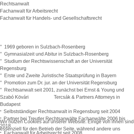
Rechtsanwalt
Fachanwalt für Arbeitsrecht
Fachanwalt für Handels- und Gesellschaftsrecht
° 1969 geboren in Sulzbach-Rosenberg
° Gymnasialzeit und Abitur in Sulzbach-Rosenberg
° Studium der Rechtswissenschaft an der Universität
Regensburg
° Erste und Zweite Juristische Staatsprüfung in Bayern
° Promotion zum Dr. jur. an der Universität Regensburg
° Rechtsanwalt seit 2001, zunächst bei Ernst & Young und
Szabó Kövári Tercsák & Partners Attorneys in
Budapest
Selbstständiger Rechtsanwalt in Regensburg seit 2004
°
Partner bei Treutler Rechtsanwälte Fachanwälte 2006 bis
°
Wir nutzen Cookies auf unserer Website. Einige von ihnen sind
2018
essenziell für den Betrieb der Seite, während andere uns
Fachanwalt für Arbeitsrecht seit 2008
°